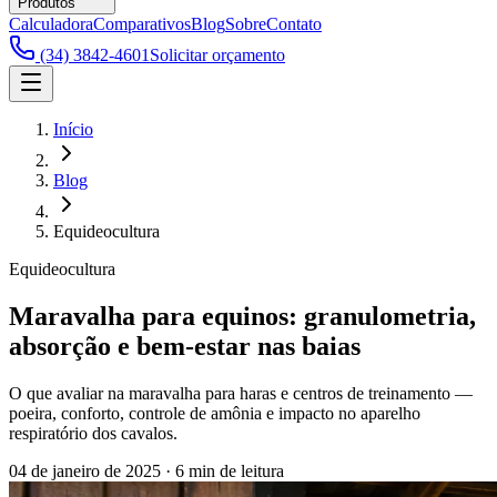
Produtos
Calculadora
Comparativos
Blog
Sobre
Contato
(34) 3842-4601
Solicitar orçamento
Início
Blog
Equideocultura
Equideocultura
Maravalha para equinos: granulometria,
absorção e bem-estar nas baias
O que avaliar na maravalha para haras e centros de treinamento —
poeira, conforto, controle de amônia e impacto no aparelho
respiratório dos cavalos.
04 de janeiro de 2025
·
6 min
de leitura