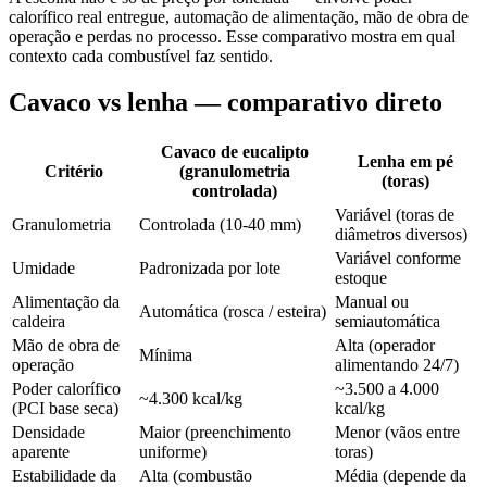
calorífico real entregue, automação de alimentação, mão de obra de
operação e perdas no processo. Esse comparativo mostra em qual
contexto cada combustível faz sentido.
Cavaco vs lenha
— comparativo direto
Cavaco de eucalipto
Lenha em pé
Critério
(granulometria
(toras)
controlada)
Variável (toras de
Granulometria
Controlada (10-40 mm)
diâmetros diversos)
Variável conforme
Umidade
Padronizada por lote
estoque
Alimentação da
Manual ou
Automática (rosca / esteira)
caldeira
semiautomática
Mão de obra de
Alta (operador
Mínima
operação
alimentando 24/7)
Poder calorífico
~3.500 a 4.000
~4.300 kcal/kg
(PCI base seca)
kcal/kg
Densidade
Maior (preenchimento
Menor (vãos entre
aparente
uniforme)
toras)
Estabilidade da
Alta (combustão
Média (depende da