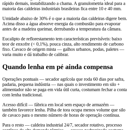
rápido demais, instabilizando a chama. A granulometria ideal para a
maioria das caldeiras industriais brasileiras fica entre 10 e 40 mm.
Umidade abaixo de 30% é o que a maioria das caldeiras digere bem.
Acima disso a água absorve energia da combustão para evaporar
antes de a madeira queimar, derrubando a temperatura da câmara.
Eucalipto de reflorestamento tem características previsíveis: baixo
teor de enxofre (< 0,1%), pouca cinza, alto rendimento de carbono
fixo. Cavaco de origem mista — galhos urbanos, podas, paletes —
varia muito e dá trabalho de calibrar.
Quando lenha em pé ainda compensa
Operações pontuais — secador agrícola que roda 60 dias por safra,
padaria, pequena indústria — nas quais o investimento em silo +
alimentador não se paga em vida útil curta, costumam fechar a conta
com lenha tradicional.
Acesso difícil — fábrica em local sem espaço de armazém —
também favorece lenha. Pilha de tora ocupa menos volume que silo
de cavaco para o mesmo número de horas de operação contínua.
Para o resto — caldeira industrial 24/7, secador rotativo, processo